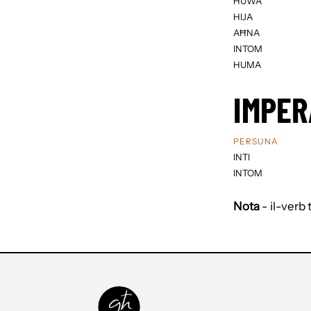
HUWA
HIJA
AĦNA
INTOM
HUMA
IMPER
PERSUNA
INTI
INTOM
Nota
- il-verb