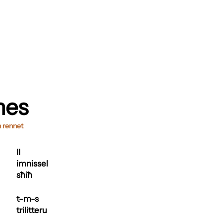
mes
h rennet
II
imnissel
sħiħ
t-m-s
trilitteru