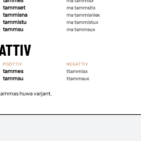
tammes
ma tammisx
tammset
ma tammsitx
tammisna
ma tammisniex
tammistu
ma tammistux
tammsu
ma tammsux
ATTIV
POŻITTIV
NEGATTIV
tammes
ttammisx
tammsu
ttammsux
 tammas huwa varjant.