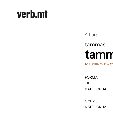
verb.mt
←
​​Lura
tammas
tam
to curdle milk wit
FORMA
TIP
KATEGORIJA
GĦERQ
KATEGORIJA