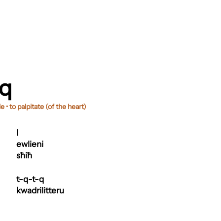
aq
le • to palpitate (of the heart)
I
ewlieni
sħiħ
t-q-t-q
kwadrilitteru