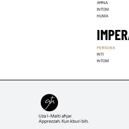
AĦNA
INTOM
HUMA
IMPER
PERSUNA
INTI
INTOM
Uża l-Malti aħjar.
Apprezzah. Kun kburi bih.