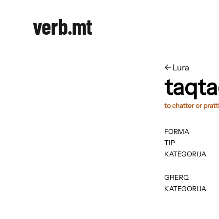
verb.mt
←
​​Lura
taqt
to chatter or pratt
FORMA
TIP
KATEGORIJA
GĦERQ
KATEGORIJA