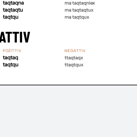
taqtaqna
ma taqtaqniex
taqtaqtu
ma taqtaqtux
taqtqu
ma taqtqux
ATTIV
POŻITTIV
NEGATTIV
taqtaq
ttaqtaqx
taqtqu
ttaqtqux