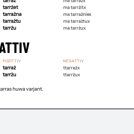
tarraż
ma tarrażx
tarrżet
ma tarrżitx
tarrażna
ma tarrażniex
tarrażtu
ma tarrażtux
tarrżu
ma tarrżux
ATTIV
POŻITTIV
NEGATTIV
tarraż
ttarrażx
tarrżu
ttarrżux
tarras huwa varjant.