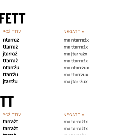
FETT
POŻITTIV
NEGATTIV
ntarraż
ma ntarrażx
ttarraż
ma ttarrażx
jtarraż
ma jtarrażx
ttarraż
ma ttarrażx
ntarrżu
ma ntarrżux
ttarrżu
ma ttarrżux
jtarrżu
ma jtarrżux
ETT
POŻITTIV
NEGATTIV
tarrażt
ma tarrażtx
tarrażt
ma tarrażtx