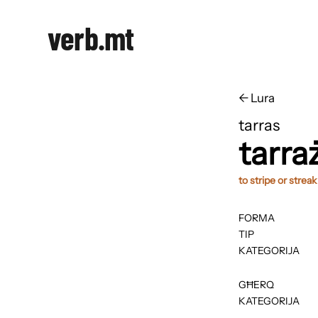
verb.mt
←
​​Lura
tarras
tarra
to stripe or streak
FORMA
TIP
KATEGORIJA
GĦERQ
KATEGORIJA