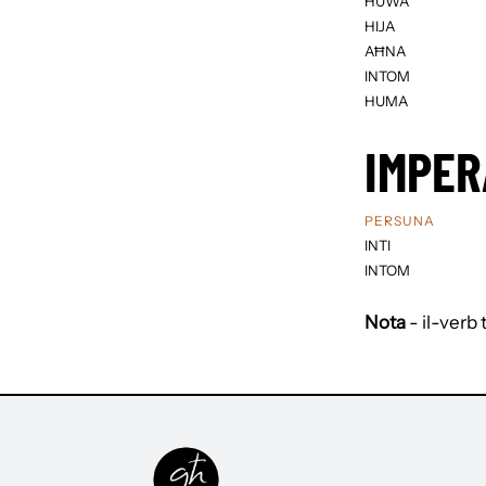
HUWA
HIJA
AĦNA
INTOM
HUMA
IMPER
PERSUNA
INTI
INTOM
Nota
- il-verb 