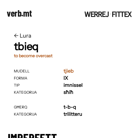
verb.mt
WERREJ
FITTEX
·
←
​​Lura
tbieq
to become overcast
tjieb
MUDELL
IX
FORMA
imnissel
TIP
sħiħ
KATEGORIJA
t-b-q
GĦERQ
trilitteru
KATEGORIJA
IMPERFETT