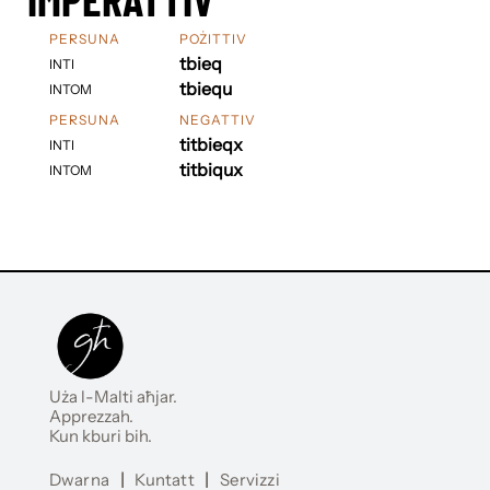
PERSUNA
POŻITTIV
tbieq
INTI
tbiequ
INTOM
PERSUNA
NEGATTIV
titbieqx
INTI
titbiqux
INTOM
Uża l-Malti aħjar.
Apprezzah.
Kun kburi bih.
Dwarna
|
Kuntatt
|
Servizzi