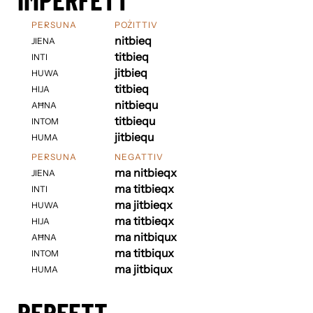
PERSUNA
POŻITTIV
nitbieq
JIENA
titbieq
INTI
jitbieq
HUWA
titbieq
HIJA
nitbiequ
AĦNA
titbiequ
INTOM
jitbiequ
HUMA
PERSUNA
NEGATTIV
ma nitbieqx
JIENA
ma titbieqx
INTI
ma jitbieqx
HUWA
ma titbieqx
HIJA
ma nitbiqux
AĦNA
ma titbiqux
INTOM
ma jitbiqux
HUMA
PERFETT