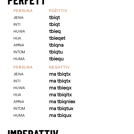
PERSUNA
POŻITTIV
tbiqt
JIENA
tbiqt
INTI
tbieq
HUWA
tbieqet
HIJA
tbiqna
AĦNA
tbiqtu
INTOM
tbiequ
HUMA
PERSUNA
NEGATTIV
ma tbiqtx
JIENA
ma tbiqtx
INTI
ma tbieqx
HUWA
ma tbiqitx
HIJA
ma tbiqniex
AĦNA
ma tbiqtux
INTOM
ma tbiqux
HUMA
IMPERATTIV