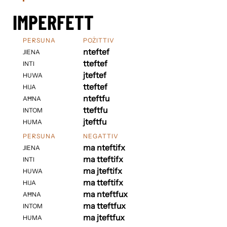
IMPERFETT
PERSUNA
POŻITTIV
nteftef
JIENA
tteftef
INTI
jteftef
HUWA
tteftef
HIJA
nteftfu
AĦNA
tteftfu
INTOM
jteftfu
HUMA
PERSUNA
NEGATTIV
ma nteftifx
JIENA
ma tteftifx
INTI
ma jteftifx
HUWA
ma tteftifx
HIJA
ma nteftfux
AĦNA
ma tteftfux
INTOM
ma jteftfux
HUMA