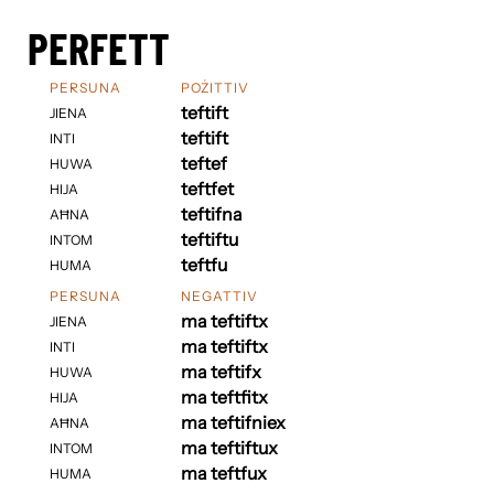
PERFETT
PERSUNA
POŻITTIV
teftift
JIENA
teftift
INTI
teftef
HUWA
teftfet
HIJA
teftifna
AĦNA
teftiftu
INTOM
teftfu
HUMA
PERSUNA
NEGATTIV
ma teftiftx
JIENA
ma teftiftx
INTI
ma teftifx
HUWA
ma teftfitx
HIJA
ma teftifniex
AĦNA
ma teftiftux
INTOM
ma teftfux
HUMA