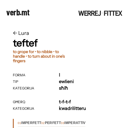
verb.mt
WERREJ
FITTEX
·
←
​​Lura
teftef
to grope for • to nibble • to
handle • to turn about in one's
fingers
I
FORMA
ewlieni
TIP
sħiħ
KATEGORIJA
t-f-t-f
GĦERQ
kwadrilitteru
KATEGORIJA
IMPERFETT
PERFETT
IMPERATTIV
01
02
03