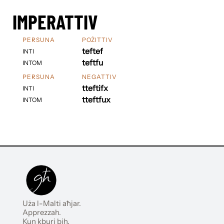
IMPERATTIV
PERSUNA
POŻITTIV
teftef
INTI
teftfu
INTOM
PERSUNA
NEGATTIV
tteftifx
INTI
tteftfux
INTOM
Uża l-Malti aħjar.
Apprezzah.
Kun kburi bih.