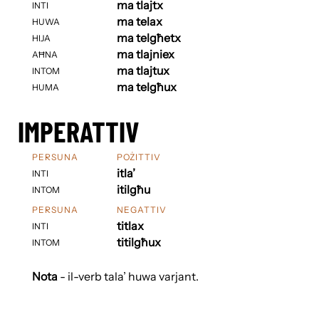
ma tlajtx
INTI
ma telax
HUWA
ma telgħetx
HIJA
ma tlajniex
AĦNA
ma tlajtux
INTOM
ma telgħux
HUMA
IMPERATTIV
PERSUNA
POŻITTIV
itla’
INTI
itilgħu
INTOM
PERSUNA
NEGATTIV
titlax
INTI
titilgħux
INTOM
Nota
- il-verb tala’ huwa varjant.