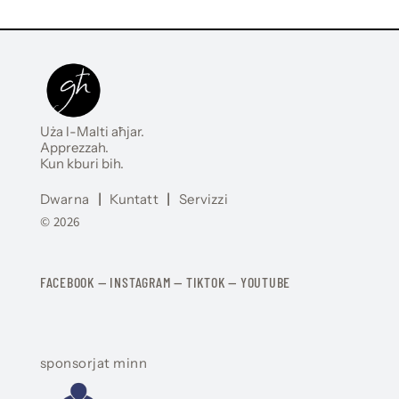
Uża l-Malti aħjar.
Apprezzah.
Kun kburi bih.
Dwarna
|
Kuntatt
|
Servizzi
© 2026
FACEBOOK
—
​​​​​
INSTAGRAM
—
TIKTOK
—
YOUTUBE
sponsorjat minn