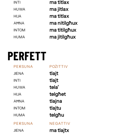
ma titlax
INTI
ma jitlax
HUWA
ma titlax
HIJA
ma nitilgħux
AĦNA
ma titilgħux
INTOM
ma jitilgħux
HUMA
PERFETT
PERSUNA
POŻITTIV
tlajt
JIENA
tlajt
INTI
tela’
HUWA
telgħet
HIJA
tlajna
AĦNA
tlajtu
INTOM
telgħu
HUMA
PERSUNA
NEGATTIV
ma tlajtx
JIENA