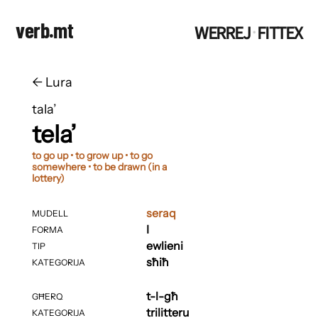
verb.mt
WERREJ
FITTEX
·
←
​​Lura
tala’
tela’
to go up • to grow up • to go
somewhere • to be drawn (in a
lottery)
seraq
MUDELL
I
FORMA
ewlieni
TIP
sħiħ
KATEGORIJA
t-l-għ
GĦERQ
trilitteru
KATEGORIJA