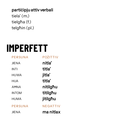
partiċipju attiv verbali
tiela’ (m.)
tielgħa (f.)
telgħin (pl.)
IMPERFETT
PERSUNA
POŻITTIV
nitla’
JIENA
titla’
INTI
jitla’
HUWA
titla’
HIJA
nitilgħu
AĦNA
titilgħu
INTOM
jitilgħu
HUMA
PERSUNA
NEGATTIV
ma nitlax
JIENA