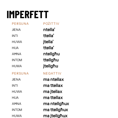
IMPERFETT
PERSUNA
POŻITTIV
ntella’
JIENA
ttella’
INTI
jtella’
HUWA
ttella’
HIJA
ntellgħu
AĦNA
ttellgħu
INTOM
jtellgħu
HUMA
PERSUNA
NEGATTIV
ma ntellax
JIENA
ma ttellax
INTI
ma jtellax
HUWA
ma ttellax
HIJA
ma ntellgħux
AĦNA
ma ttellgħux
INTOM
ma jtellgħux
HUMA