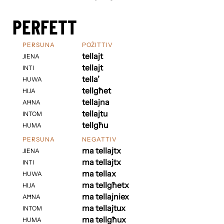
PERFETT
PERSUNA
POŻITTIV
tellajt
JIENA
tellajt
INTI
tella’
HUWA
tellgħet
HIJA
tellajna
AĦNA
tellajtu
INTOM
tellgħu
HUMA
PERSUNA
NEGATTIV
ma tellajtx
JIENA
ma tellajtx
INTI
ma tellax
HUWA
ma tellgħetx
HIJA
ma tellajniex
AĦNA
ma tellajtux
INTOM
ma tellgħux
HUMA