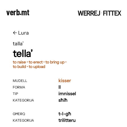
verb.mt
WERREJ
FITTEX
·
←
​​Lura
talla’
tella’
to raise • to erect • to bring up •
to build • to upload
kisser
MUDELL
II
FORMA
imnissel
TIP
sħiħ
KATEGORIJA
t-l-għ
GĦERQ
trilitteru
KATEGORIJA