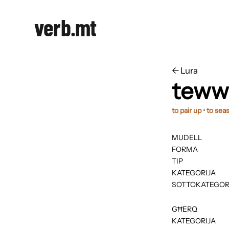
verb.mt
←
​​Lura
tew
to pair up • to sea
MUDELL
FORMA
TIP
KATEGORIJA
SOTTOKATEGOR
GĦERQ
KATEGORIJA