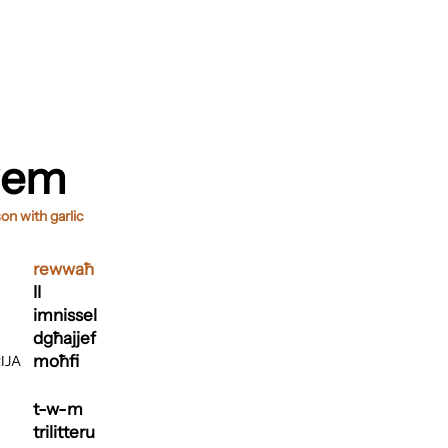
wem
son with garlic
rewwaħ
II
imnissel
dgħajjef
moħfi
IJA
t-w-m
trilitteru