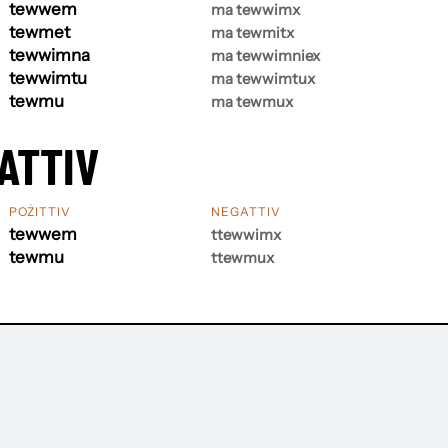
tewwem
ma tewwimx
tewmet
ma tewmitx
tewwimna
ma tewwimniex
tewwimtu
ma tewwimtux
tewmu
ma tewmux
ATTIV
POŻITTIV
NEGATTIV
tewwem
ttewwimx
tewmu
ttewmux