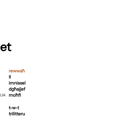
et
rewwaħ
II
imnissel
dgħajjef
moħfi
IJA
t-w-t
trilitteru