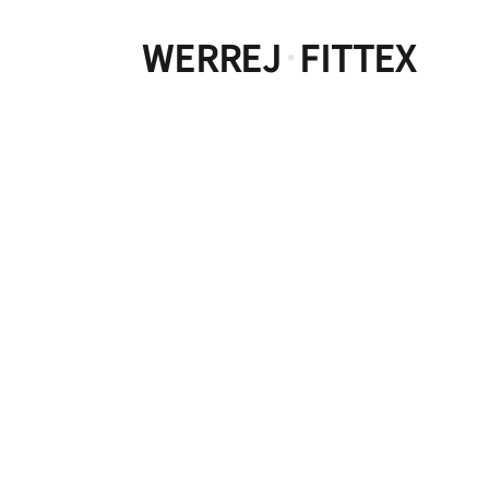
WERREJ
FITTEX
·