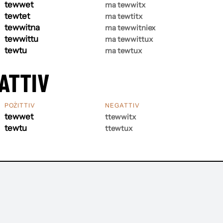
tewwet
ma tewwitx
tewtet
ma tewtitx
tewwitna
ma tewwitniex
tewwittu
ma tewwittux
tewtu
ma tewtux
ATTIV
POŻITTIV
NEGATTIV
tewwet
ttewwitx
tewtu
ttewtux