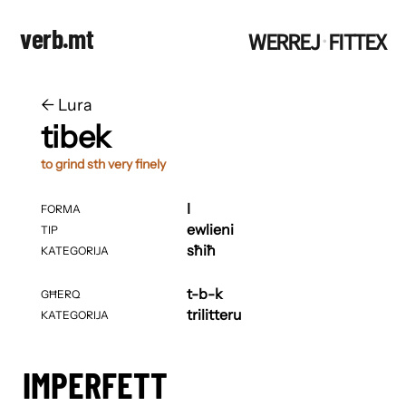
verb.mt
WERREJ
FITTEX
·
←
​​Lura
tibek
to grind sth very finely
I
FORMA
ewlieni
TIP
sħiħ
KATEGORIJA
t-b-k
GĦERQ
trilitteru
KATEGORIJA
IMPERFETT