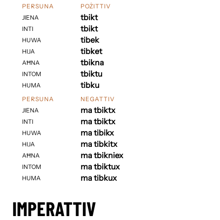
PERSUNA
POŻITTIV
tbikt
JIENA
tbikt
INTI
tibek
HUWA
tibket
HIJA
tbikna
AĦNA
tbiktu
INTOM
tibku
HUMA
PERSUNA
NEGATTIV
ma tbiktx
JIENA
ma tbiktx
INTI
ma tibikx
HUWA
ma tibkitx
HIJA
ma tbikniex
AĦNA
ma tbiktux
INTOM
ma tibkux
HUMA
IMPERATTIV