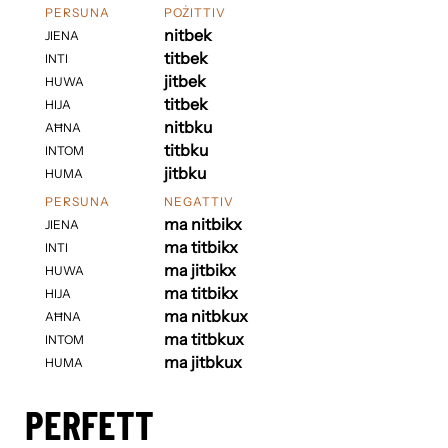
PERSUNA
POŻITTIV
nitbek
JIENA
titbek
INTI
jitbek
HUWA
titbek
HIJA
nitbku
AĦNA
titbku
INTOM
jitbku
HUMA
PERSUNA
NEGATTIV
ma nitbikx
JIENA
ma titbikx
INTI
ma jitbikx
HUWA
ma titbikx
HIJA
ma nitbkux
AĦNA
ma titbkux
INTOM
ma jitbkux
HUMA
PERFETT