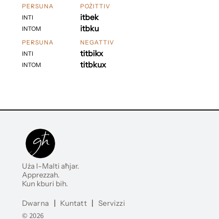
PERSUNA
POŻITTIV
itbek
INTI
itbku
INTOM
PERSUNA
NEGATTIV
titbikx
INTI
titbkux
INTOM
Uża l-Malti aħjar.
Apprezzah.
Kun kburi bih.
Dwarna
|
Kuntatt
|
Servizzi
© 2026