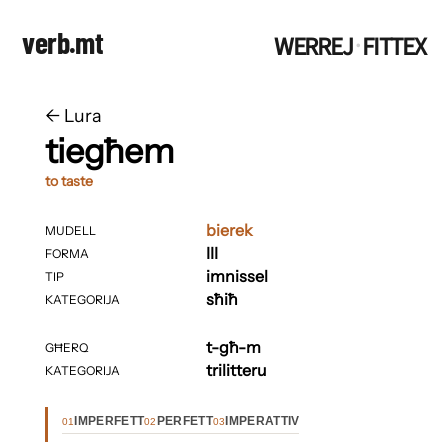
verb.mt
WERREJ
FITTEX
·
←
​​Lura
tiegħem
to taste
bierek
MUDELL
III
FORMA
imnissel
TIP
sħiħ
KATEGORIJA
t-għ-m
GĦERQ
trilitteru
KATEGORIJA
IMPERFETT
PERFETT
IMPERATTIV
01
02
03