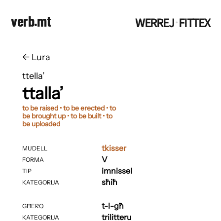
verb.mt
WERREJ
FITTEX
·
←
​​Lura
ttella’
ttalla’
to be raised • to be erected • to
be brought up • to be built • to
be uploaded
tkisser
MUDELL
V
FORMA
imnissel
TIP
sħiħ
KATEGORIJA
t-l-għ
GĦERQ
trilitteru
KATEGORIJA