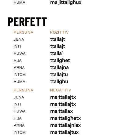
ma jittallgħux
HUMA
PERFETT
PERSUNA
POŻITTIV
ttallajt
JIENA
ttallajt
INTI
ttalla’
HUWA
ttallgħet
HIJA
ttallajna
AĦNA
ttallajtu
INTOM
ttallgħu
HUMA
PERSUNA
NEGATTIV
ma ttallajtx
JIENA
ma ttallajtx
INTI
ma ttallax
HUWA
ma ttallgħetx
HIJA
ma ttallajniex
AĦNA
ma ttallajtux
INTOM