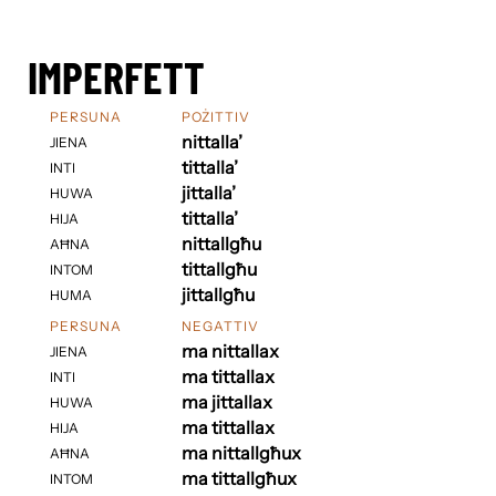
IMPERFETT
PERSUNA
POŻITTIV
nittalla’
JIENA
tittalla’
INTI
jittalla’
HUWA
tittalla’
HIJA
nittallgħu
AĦNA
tittallgħu
INTOM
jittallgħu
HUMA
PERSUNA
NEGATTIV
ma nittallax
JIENA
ma tittallax
INTI
ma jittallax
HUWA
ma tittallax
HIJA
ma nittallgħux
AĦNA
ma tittallgħux
INTOM