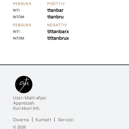
PERSUNA
POŻITTIV
ttanbar
INTI
ttanbru
INTOM
PERSUNA
NEGATTIV
tittanbarx
INTI
tittanbrux
INTOM
Uża l-Malti aħjar.
Apprezzah.
Kun kburi bih.
Dwarna
|
Kuntatt
|
Servizzi
© 2026