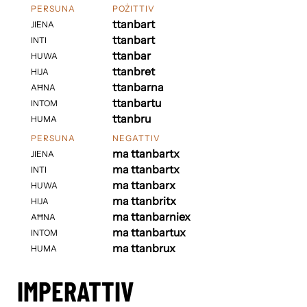
PERSUNA
POŻITTIV
ttanbart
JIENA
ttanbart
INTI
ttanbar
HUWA
ttanbret
HIJA
ttanbarna
AĦNA
ttanbartu
INTOM
ttanbru
HUMA
PERSUNA
NEGATTIV
ma ttanbartx
JIENA
ma ttanbartx
INTI
ma ttanbarx
HUWA
ma ttanbritx
HIJA
ma ttanbarniex
AĦNA
ma ttanbartux
INTOM
ma ttanbrux
HUMA
IMPERATTIV