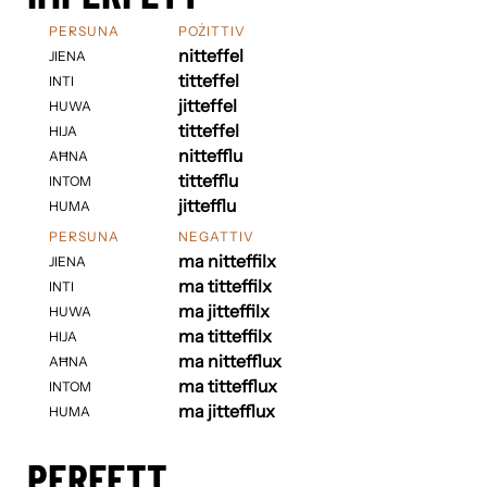
PERSUNA
POŻITTIV
nitteffel
JIENA
titteffel
INTI
jitteffel
HUWA
titteffel
HIJA
nittefflu
AĦNA
tittefflu
INTOM
jittefflu
HUMA
PERSUNA
NEGATTIV
ma nitteffilx
JIENA
ma titteffilx
INTI
ma jitteffilx
HUWA
ma titteffilx
HIJA
ma nittefflux
AĦNA
ma tittefflux
INTOM
ma jittefflux
HUMA
PERFETT