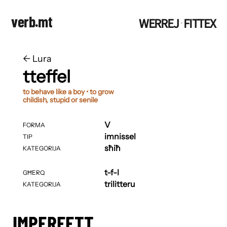
verb.mt
WERREJ
FITTEX
·
←
​​Lura
tteffel
to behave like a boy • to grow
childish, stupid or senile
V
FORMA
imnissel
TIP
sħiħ
KATEGORIJA
t-f-l
GĦERQ
trilitteru
KATEGORIJA
IMPERFETT