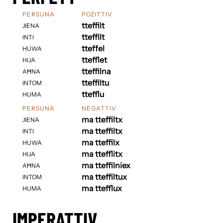
PERSUNA
POŻITTIV
tteffilt
JIENA
tteffilt
INTI
tteffel
HUWA
ttefflet
HIJA
tteffilna
AĦNA
tteffiltu
INTOM
ttefflu
HUMA
PERSUNA
NEGATTIV
ma tteffiltx
JIENA
ma tteffiltx
INTI
ma tteffilx
HUWA
ma ttefflitx
HIJA
ma tteffilniex
AĦNA
ma tteffiltux
INTOM
ma ttefflux
HUMA
IMPERATTIV