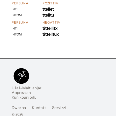
PERSUNA
POŻITTIV
ttellet
INTI
ttelltu
INTOM
PERSUNA
NEGATTIV
tittellitx
INTI
tittelltux
INTOM
Uża l-Malti aħjar.
Apprezzah.
Kun kburi bih.
Dwarna
|
Kuntatt
|
Servizzi
© 2026