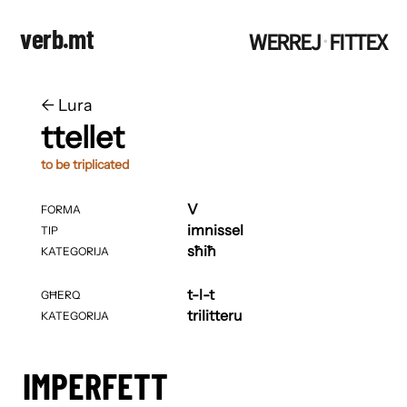
verb.mt
WERREJ
FITTEX
·
←
​​Lura
ttellet
to be triplicated
V
FORMA
imnissel
TIP
sħiħ
KATEGORIJA
t-l-t
GĦERQ
trilitteru
KATEGORIJA
IMPERFETT