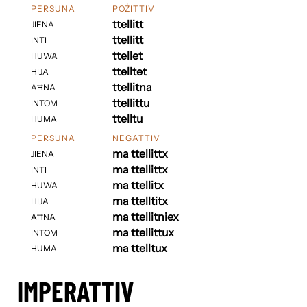
PERSUNA
POŻITTIV
ttellitt
JIENA
ttellitt
INTI
ttellet
HUWA
ttelltet
HIJA
ttellitna
AĦNA
ttellittu
INTOM
ttelltu
HUMA
PERSUNA
NEGATTIV
ma ttellittx
JIENA
ma ttellittx
INTI
ma ttellitx
HUWA
ma ttelltitx
HIJA
ma ttellitniex
AĦNA
ma ttellittux
INTOM
ma ttelltux
HUMA
IMPERATTIV