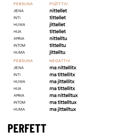
PERSUNA
POŻITTIV
nittellet
JIENA
tittellet
INTI
jittellet
HUWA
tittellet
HIJA
nittelltu
AĦNA
tittelltu
INTOM
jittelltu
HUMA
PERSUNA
NEGATTIV
ma nittellitx
JIENA
ma tittellitx
INTI
ma jittellitx
HUWA
ma tittellitx
HIJA
ma nittelltux
AĦNA
ma tittelltux
INTOM
ma jittelltux
HUMA
PERFETT