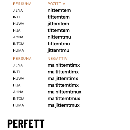
PERSUNA
POŻITTIV
nittemtem
JIENA
tittemtem
INTI
jittemtem
HUWA
tittemtem
HIJA
nittemtmu
AĦNA
tittemtmu
INTOM
jittemtmu
HUMA
PERSUNA
NEGATTIV
ma nittemtimx
JIENA
ma tittemtimx
INTI
ma jittemtimx
HUWA
ma tittemtimx
HIJA
ma nittemtmux
AĦNA
ma tittemtmux
INTOM
ma jittemtmux
HUMA
PERFETT