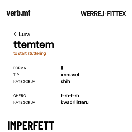
verb.mt
WERREJ
FITTEX
·
←
​​Lura
ttemtem
to start stuttering
II
FORMA
imnissel
TIP
sħiħ
KATEGORIJA
t-m-t-m
GĦERQ
kwadrilitteru
KATEGORIJA
IMPERFETT