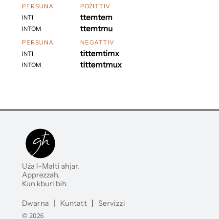
PERSUNA
POŻITTIV
ttemtem
INTI
ttemtmu
INTOM
PERSUNA
NEGATTIV
tittemtimx
INTI
tittemtmux
INTOM
Uża l-Malti aħjar.
Apprezzah.
Kun kburi bih.
Dwarna
|
Kuntatt
|
Servizzi
© 2026