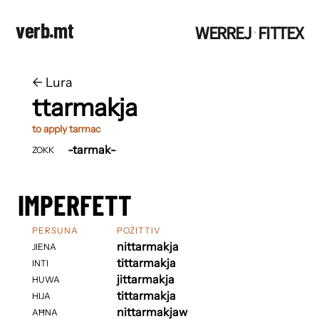
verb.mt
WERREJ
FITTEX
·
←
​​Lura
ttarmakja
to apply tarmac
-tarmak-
ZOKK
IMPERFETT
PERSUNA
POŻITTIV
nittarmakja
JIENA
tittarmakja
INTI
jittarmakja
HUWA
tittarmakja
HIJA
nittarmakjaw
AĦNA