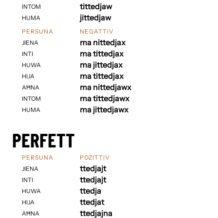
tittedjaw
INTOM
jittedjaw
HUMA
PERSUNA
NEGATTIV
ma nittedjax
JIENA
ma tittedjax
INTI
ma jittedjax
HUWA
ma tittedjax
HIJA
ma nittedjawx
AĦNA
ma tittedjawx
INTOM
ma jittedjawx
HUMA
PERFETT
PERSUNA
POŻITTIV
ttedjajt
JIENA
ttedjajt
INTI
ttedja
HUWA
ttedjat
HIJA
ttedjajna
AĦNA