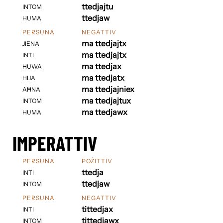
ttedjajtu
INTOM
ttedjaw
HUMA
PERSUNA
NEGATTIV
ma ttedjajtx
JIENA
ma ttedjajtx
INTI
ma ttedjax
HUWA
ma ttedjatx
HIJA
ma ttedjajniex
AĦNA
ma ttedjajtux
INTOM
ma ttedjawx
HUMA
IMPERATTIV
PERSUNA
POŻITTIV
ttedja
INTI
ttedjaw
INTOM
PERSUNA
NEGATTIV
tittedjax
INTI
tittedjawx
INTOM