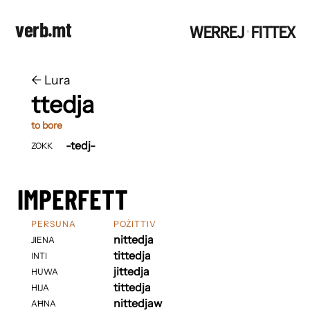
verb.mt
WERREJ
FITTEX
·
←
​​Lura
ttedja
to bore
-tedj-
ZOKK
IMPERFETT
PERSUNA
POŻITTIV
nittedja
JIENA
tittedja
INTI
jittedja
HUWA
tittedja
HIJA
nittedjaw
AĦNA