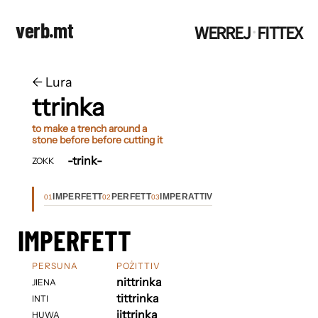
verb.mt
WERREJ
FITTEX
·
←
​​Lura
ttrinka
to make a trench around a
stone before before cutting it
-trink-
ZOKK
IMPERFETT
PERFETT
IMPERATTIV
01
02
03
IMPERFETT
PERSUNA
POŻITTIV
nittrinka
JIENA
tittrinka
INTI
jittrinka
HUWA