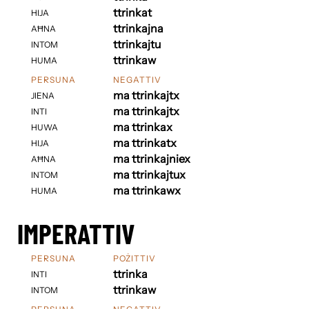
ttrinkat
HIJA
ttrinkajna
AĦNA
ttrinkajtu
INTOM
ttrinkaw
HUMA
PERSUNA
NEGATTIV
ma ttrinkajtx
JIENA
ma ttrinkajtx
INTI
ma ttrinkax
HUWA
ma ttrinkatx
HIJA
ma ttrinkajniex
AĦNA
ma ttrinkajtux
INTOM
ma ttrinkawx
HUMA
IMPERATTIV
PERSUNA
POŻITTIV
ttrinka
INTI
ttrinkaw
INTOM