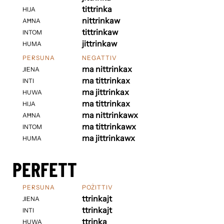
tittrinka
HIJA
nittrinkaw
AĦNA
tittrinkaw
INTOM
jittrinkaw
HUMA
PERSUNA
NEGATTIV
ma nittrinkax
JIENA
ma tittrinkax
INTI
ma jittrinkax
HUWA
ma tittrinkax
HIJA
ma nittrinkawx
AĦNA
ma tittrinkawx
INTOM
ma jittrinkawx
HUMA
PERFETT
PERSUNA
POŻITTIV
ttrinkajt
JIENA
ttrinkajt
INTI
ttrinka
HUWA