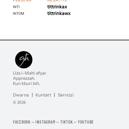
PERSUNA
NEGATTIV
tittrinkax
INTI
tittrinkawx
INTOM
Uża l-Malti aħjar.
Apprezzah.
Kun kburi bih.
Dwarna
|
Kuntatt
|
Servizzi
© 2026
FACEBOOK
—
​​​​​
INSTAGRAM
—
TIKTOK
—
YOUTUBE