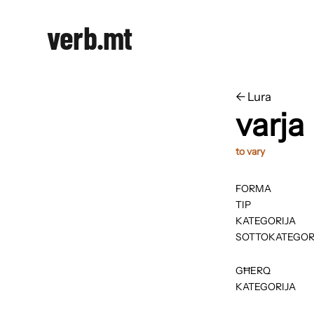
verb.mt
←
​​Lura
varja
to vary
FORMA
TIP
KATEGORIJA
SOTTOKATEGOR
GĦERQ
KATEGORIJA