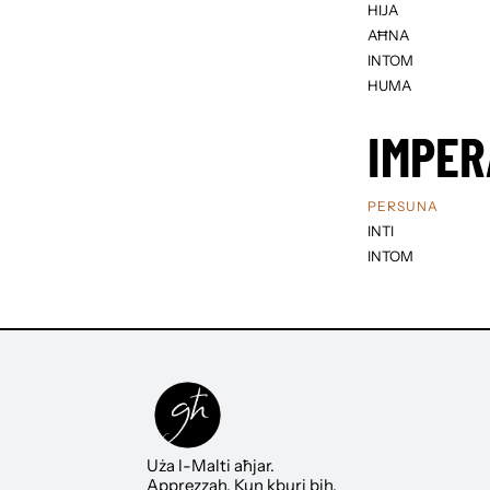
HIJA
AĦNA
INTOM
HUMA
IMPER
PERSUNA
INTI
INTOM
Uża l-Malti aħjar.
Apprezzah. Kun kburi bih.