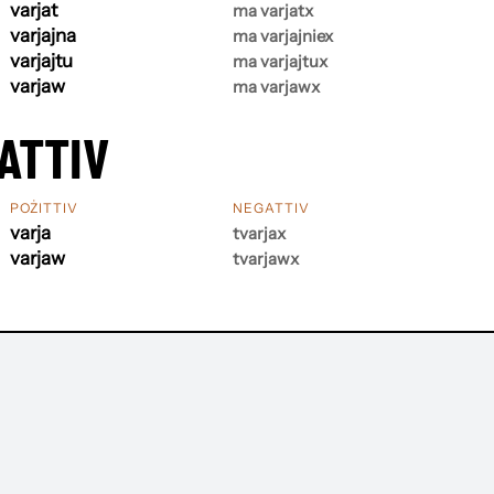
varjat
ma varjatx
varjajna
ma varjajniex
varjajtu
ma varjajtux
varjaw
ma varjawx
ATTIV
POŻITTIV
NEGATTIV
varja
tvarjax
varjaw
tvarjawx