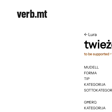
verb.mt
←
​​Lura
twie
to be supported •
MUDELL
FORMA
TIP
KATEGORIJA
SOTTOKATEGOR
GĦERQ
KATEGORIJA