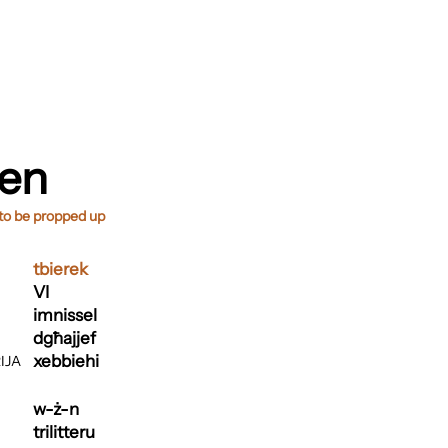
żen
 to be propped up
tbierek
VI
imnissel
dgħajjef
xebbiehi
IJA
w-ż-n
trilitteru