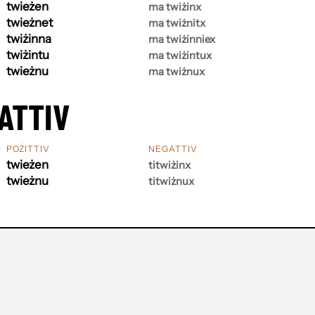
twieżen
ma twiżinx
twieżnet
ma twiżnitx
twiżinna
ma twiżinniex
twiżintu
ma twiżintux
twieżnu
ma twiżnux
ATTIV
POŻITTIV
NEGATTIV
twieżen
titwiżinx
twieżnu
titwiżnux