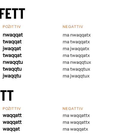
FETT
POŻITTIV
NEGATTIV
nwaqqat
ma nwaqqatx
twaqqat
ma twaqqatx
jwaqqat
ma jwaqqatx
twaqqat
ma twaqqatx
nwaqqtu
ma nwaqqtux
twaqqtu
ma twaqqtux
jwaqqtu
ma jwaqqtux
ETT
POŻITTIV
NEGATTIV
waqqatt
ma waqqattx
waqqatt
ma waqqattx
waqqat
ma waqqatx