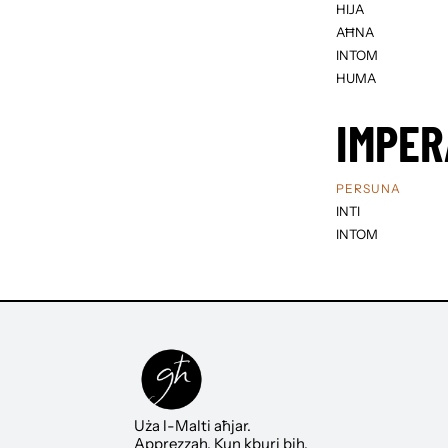
HIJA
AĦNA
INTOM
HUMA
IMPER
PERSUNA
INTI
INTOM
Uża l-Malti aħjar.
Apprezzah. Kun kburi bih.