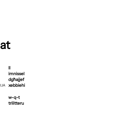
at
II
imnissel
dgħajjef
xebbiehi
IJA
w-q-t
trilitteru