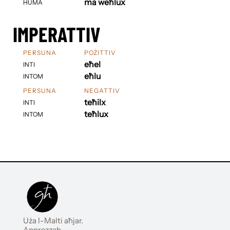
ma weħlux
HUMA
IMPERATTIV
PERSUNA
POŻITTIV
eħel
INTI
eħlu
INTOM
PERSUNA
NEGATTIV
teħilx
INTI
teħlux
INTOM
Uża l-Malti aħjar.
Apprezzah.