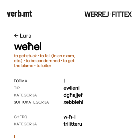
verb.mt
WERREJ
FITTEX
·
←
​​Lura
weħel
to get stuck • to fail (in an exam,
etc.) • to be condemned • to get
the blame • to loiter
I
FORMA
ewlieni
TIP
dgħajjef
KATEGORIJA
xebbiehi
SOTTOKATEGORIJA
w-ħ-l
GĦERQ
trilitteru
KATEGORIJA