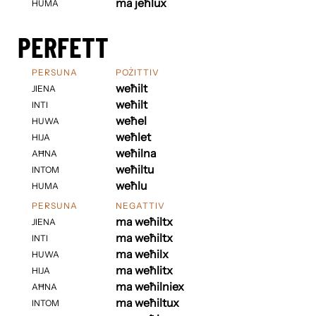
ma jeħlux
HUMA
PERFETT
PERSUNA
POŻITTIV
weħilt
JIENA
weħilt
INTI
weħel
HUWA
weħlet
HIJA
weħilna
AĦNA
weħiltu
INTOM
weħlu
HUMA
PERSUNA
NEGATTIV
ma weħiltx
JIENA
ma weħiltx
INTI
ma weħilx
HUWA
ma weħlitx
HIJA
ma weħilniex
AĦNA
ma weħiltux
INTOM