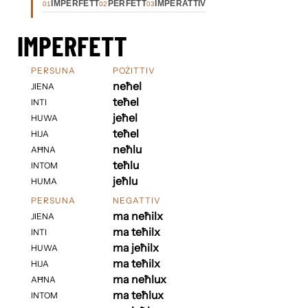
IMPERFETT
PERFETT
IMPERATTIV
01
02
03
IMPERFETT
PERSUNA
POŻITTIV
neħel
JIENA
teħel
INTI
jeħel
HUWA
teħel
HIJA
neħlu
AĦNA
teħlu
INTOM
jeħlu
HUMA
PERSUNA
NEGATTIV
ma neħilx
JIENA
ma teħilx
INTI
ma jeħilx
HUWA
ma teħilx
HIJA
ma neħlux
AĦNA
ma teħlux
INTOM