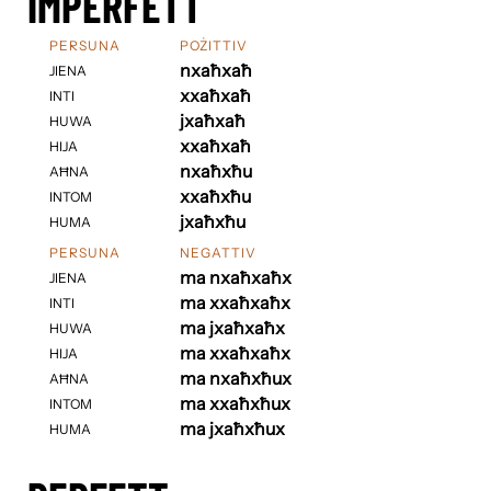
IMPERFETT
PERSUNA
POŻITTIV
nxaħxaħ
JIENA
xxaħxaħ
INTI
jxaħxaħ
HUWA
xxaħxaħ
HIJA
nxaħxħu
AĦNA
xxaħxħu
INTOM
jxaħxħu
HUMA
PERSUNA
NEGATTIV
ma nxaħxaħx
JIENA
ma xxaħxaħx
INTI
ma jxaħxaħx
HUWA
ma xxaħxaħx
HIJA
ma nxaħxħux
AĦNA
ma xxaħxħux
INTOM
ma jxaħxħux
HUMA