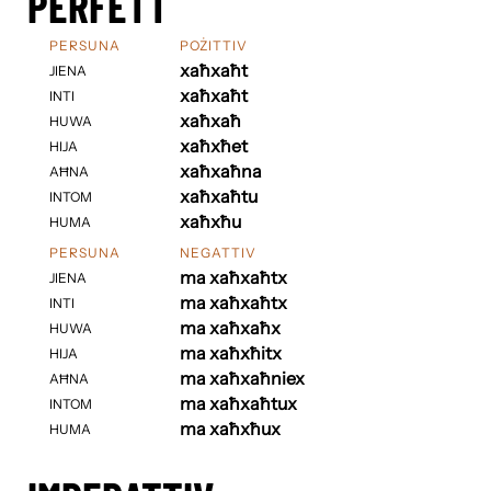
PERFETT
PERSUNA
POŻITTIV
xaħxaħt
JIENA
xaħxaħt
INTI
xaħxaħ
HUWA
xaħxħet
HIJA
xaħxaħna
AĦNA
xaħxaħtu
INTOM
xaħxħu
HUMA
PERSUNA
NEGATTIV
ma xaħxaħtx
JIENA
ma xaħxaħtx
INTI
ma xaħxaħx
HUWA
ma xaħxħitx
HIJA
ma xaħxaħniex
AĦNA
ma xaħxaħtux
INTOM
ma xaħxħux
HUMA