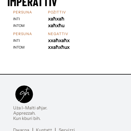
IMPERATTIV
PERSUNA
POŻITTIV
xaħxaħ
INTI
xaħxħu
INTOM
PERSUNA
NEGATTIV
xxaħxaħx
INTI
xxaħxħux
INTOM
Uża l-Malti aħjar.
Apprezzah.
Kun kburi bih.
Dwarna
|
Kuntatt
|
Servizzi