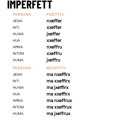
IMPERFETT
PERSUNA
POŻITTIV
nxeffer
JIENA
xxeffer
INTI
jxeffer
HUWA
xxeffer
HIJA
nxeffru
AĦNA
xxeffru
INTOM
jxeffru
HUMA
PERSUNA
NEGATTIV
ma nxeffirx
JIENA
ma xxeffirx
INTI
ma jxeffirx
HUWA
ma xxeffirx
HIJA
ma nxeffrux
AĦNA
ma xxeffrux
INTOM
ma jxeffrux
HUMA