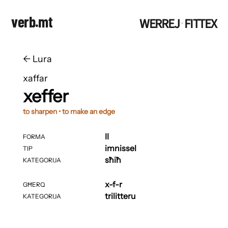
verb.mt
WERREJ
FITTEX
·
←
​​Lura
xaffar
xeffer
to sharpen • to make an edge
II
FORMA
imnissel
TIP
sħiħ
KATEGORIJA
x-f-r
GĦERQ
trilitteru
KATEGORIJA