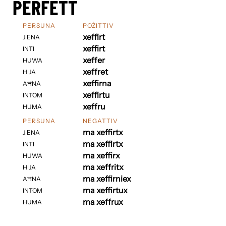
PERFETT
PERSUNA
POŻITTIV
xeffirt
JIENA
xeffirt
INTI
xeffer
HUWA
xeffret
HIJA
xeffirna
AĦNA
xeffirtu
INTOM
xeffru
HUMA
PERSUNA
NEGATTIV
ma xeffirtx
JIENA
ma xeffirtx
INTI
ma xeffirx
HUWA
ma xeffritx
HIJA
ma xeffirniex
AĦNA
ma xeffirtux
INTOM
ma xeffrux
HUMA