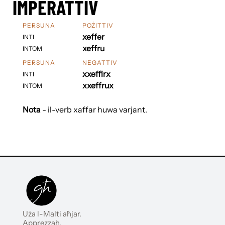
IMPERATTIV
PERSUNA
POŻITTIV
xeffer
INTI
xeffru
INTOM
PERSUNA
NEGATTIV
xxeffirx
INTI
xxeffrux
INTOM
Nota
- il-verb xaffar huwa varjant.
Uża l-Malti aħjar.
Apprezzah.