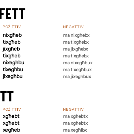
FETT
POŻITTIV
NEGATTIV
nixgħeb
ma nixgħebx
tixgħeb
ma tixgħebx
jixgħeb
ma jixgħebx
tixgħeb
ma tixgħebx
nixegħbu
ma nixegħbux
tixegħbu
ma tixegħbux
jixegħbu
ma jixegħbux
ETT
POŻITTIV
NEGATTIV
xgħebt
ma xgħebtx
xgħebt
ma xgħebtx
xegħeb
ma xegħibx