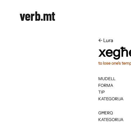
verb.mt
←
​​Lura
xegħ
to lose one's tem
MUDELL
FORMA
TIP
KATEGORIJA
GĦERQ
KATEGORIJA