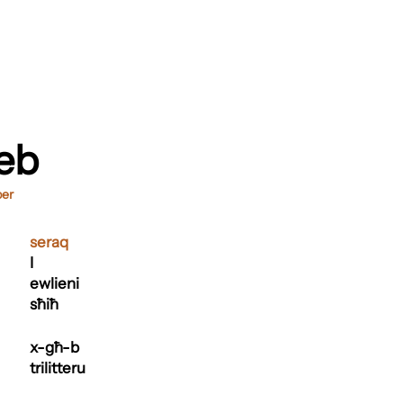
eb
per
seraq
I
ewlieni
sħiħ
x-għ-b
trilitteru