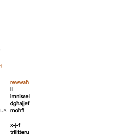
l
rewwaħ
II
imnissel
dgħajjef
moħfi
IJA
x-j-f
trilitteru