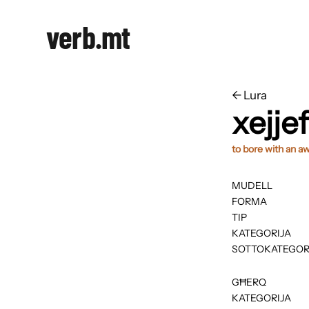
verb.mt
←
​​Lura
xejjef
to bore with an aw
MUDELL
FORMA
TIP
KATEGORIJA
SOTTOKATEGOR
GĦERQ
KATEGORIJA