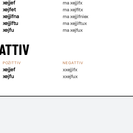
xejjef
ma xejjifx
xejfet
ma xejfitx
xejjifna
ma xejjifniex
xejjiftu
ma xejjiftux
xejfu
ma xejfux
ATTIV
POŻITTIV
NEGATTIV
xejjef
xxejjifx
xejfu
xxejfux