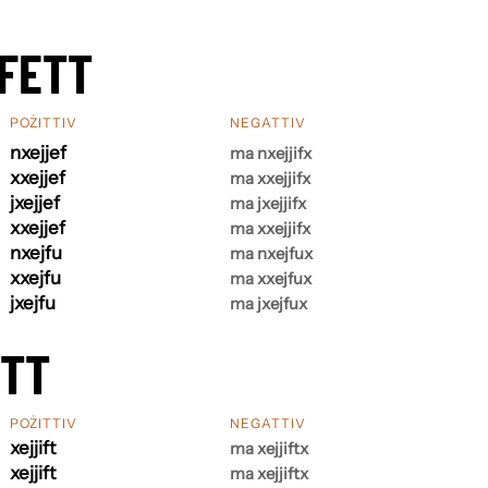
FETT
POŻITTIV
NEGATTIV
nxejjef
ma nxejjifx
xxejjef
ma xxejjifx
jxejjef
ma jxejjifx
xxejjef
ma xxejjifx
nxejfu
ma nxejfux
xxejfu
ma xxejfux
jxejfu
ma jxejfux
ETT
POŻITTIV
NEGATTIV
xejjift
ma xejjiftx
xejjift
ma xejjiftx