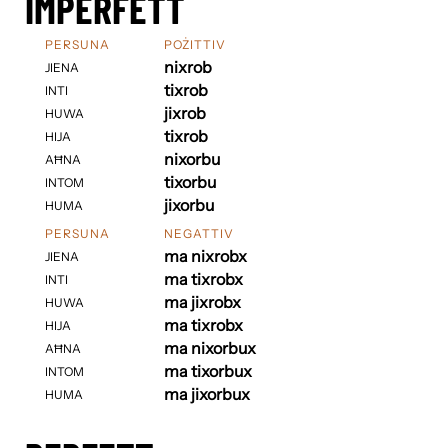
IMPERFETT
PERSUNA
POŻITTIV
nixrob
JIENA
tixrob
INTI
jixrob
HUWA
tixrob
HIJA
nixorbu
AĦNA
tixorbu
INTOM
jixorbu
HUMA
PERSUNA
NEGATTIV
ma nixrobx
JIENA
ma tixrobx
INTI
ma jixrobx
HUWA
ma tixrobx
HIJA
ma nixorbux
AĦNA
ma tixorbux
INTOM
ma jixorbux
HUMA