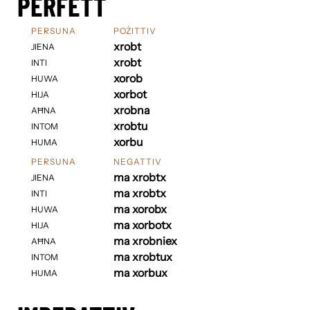
PERFETT
PERSUNA
POŻITTIV
xrobt
JIENA
xrobt
INTI
xorob
HUWA
xorbot
HIJA
xrobna
AĦNA
xrobtu
INTOM
xorbu
HUMA
PERSUNA
NEGATTIV
ma xrobtx
JIENA
ma xrobtx
INTI
ma xorobx
HUWA
ma xorbotx
HIJA
ma xrobniex
AĦNA
ma xrobtux
INTOM
ma xorbux
HUMA