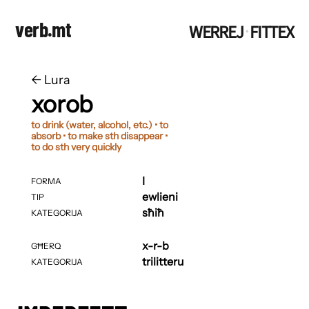
verb.mt
WERREJ
FITTEX
·
←
​​Lura
xorob
to drink (water, alcohol, etc.) • to
absorb • to make sth disappear •
to do sth very quickly
I
FORMA
ewlieni
TIP
sħiħ
KATEGORIJA
x-r-b
GĦERQ
trilitteru
KATEGORIJA