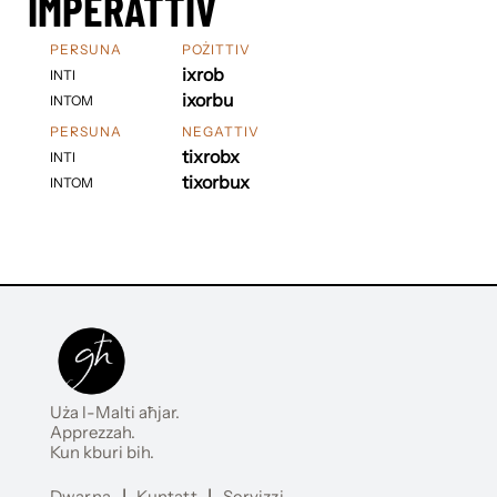
IMPERATTIV
PERSUNA
POŻITTIV
ixrob
INTI
ixorbu
INTOM
PERSUNA
NEGATTIV
tixrobx
INTI
tixorbux
INTOM
Uża l-Malti aħjar.
Apprezzah.
Kun kburi bih.
Dwarna
|
Kuntatt
|
Servizzi