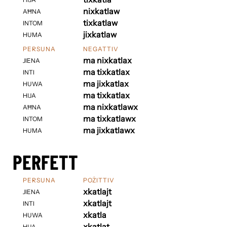
nixkatlaw
AĦNA
tixkatlaw
INTOM
jixkatlaw
HUMA
PERSUNA
NEGATTIV
ma nixkatlax
JIENA
ma tixkatlax
INTI
ma jixkatlax
HUWA
ma tixkatlax
HIJA
ma nixkatlawx
AĦNA
ma tixkatlawx
INTOM
ma jixkatlawx
HUMA
PERFETT
PERSUNA
POŻITTIV
xkatlajt
JIENA
xkatlajt
INTI
xkatla
HUWA
xkatlat
HIJA