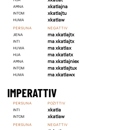
xkatlajna
AĦNA
xkatlajtu
INTOM
xkatlaw
HUMA
PERSUNA
NEGATTIV
ma xkatlajtx
JIENA
ma xkatlajtx
INTI
ma xkatlax
HUWA
ma xkatlatx
HIJA
ma xkatlajniex
AĦNA
ma xkatlajtux
INTOM
ma xkatlawx
HUMA
IMPERATTIV
PERSUNA
POŻITTIV
xkatla
INTI
xkatlaw
INTOM
PERSUNA
NEGATTIV