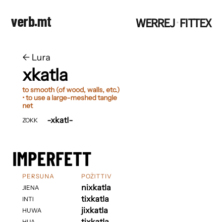
verb.mt
WERREJ
FITTEX
·
←
​​Lura
xkatla
to smooth (of wood, walls, etc.)
• to use a large-meshed tangle
net
-xkatl-
ZOKK
IMPERFETT
PERSUNA
POŻITTIV
nixkatla
JIENA
tixkatla
INTI
jixkatla
HUWA
tixkatla
HIJA