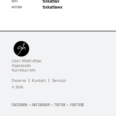
tixkatlax
INTI
tixkatlawx
INTOM
Uża l-Malti aħjar.
Apprezzah.
Kun kburi bih.
Dwarna
|
Kuntatt
|
Servizzi
© 2026
FACEBOOK
—
​​​​​
INSTAGRAM
—
TIKTOK
—
YOUTUBE