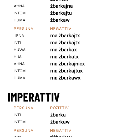
żbarkajna
AĦNA
żbarkajtu
INTOM
żbarkaw
HUMA
PERSUNA
NEGATTIV
ma żbarkajtx
JIENA
ma żbarkajtx
INTI
ma żbarkax
HUWA
ma żbarkatx
HIJA
ma żbarkajniex
AĦNA
ma żbarkajtux
INTOM
ma żbarkawx
HUMA
IMPERATTIV
PERSUNA
POŻITTIV
żbarka
INTI
żbarkaw
INTOM
PERSUNA
NEGATTIV