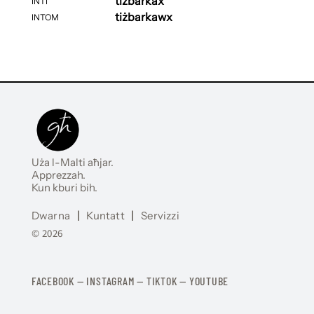
tiżbarkax
INTI
tiżbarkawx
INTOM
Uża l-Malti aħjar.
Apprezzah.
Kun kburi bih.
Dwarna
|
Kuntatt
|
Servizzi
© 2026
FACEBOOK
—
​​​​​
INSTAGRAM
—
TIKTOK
—
YOUTUBE