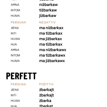
niżbarkaw
AĦNA
tiżbarkaw
INTOM
jiżbarkaw
HUMA
PERSUNA
NEGATTIV
ma niżbarkax
JIENA
ma tiżbarkax
INTI
ma jiżbarkax
HUWA
ma tiżbarkax
HIJA
ma niżbarkawx
AĦNA
ma tiżbarkawx
INTOM
ma jiżbarkawx
HUMA
PERFETT
PERSUNA
POŻITTIV
żbarkajt
JIENA
żbarkajt
INTI
żbarka
HUWA
żbarkat
HIJA