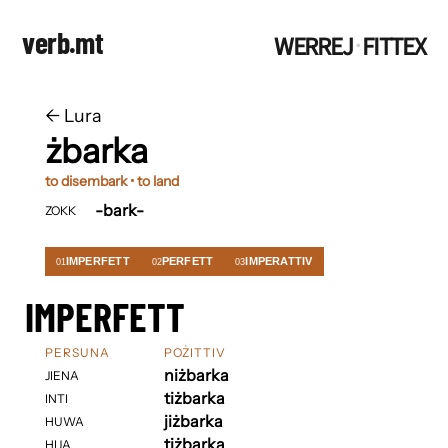
verb.mt
WERREJ
FITTEX
·
←
​​Lura
żbarka
to disembark • to land
-bark-
ZOKK
IMPERFETT
PERFETT
IMPERATTIV
01
02
03
IMPERFETT
PERSUNA
POŻITTIV
niżbarka
JIENA
tiżbarka
INTI
jiżbarka
HUWA
tiżbarka
HIJA