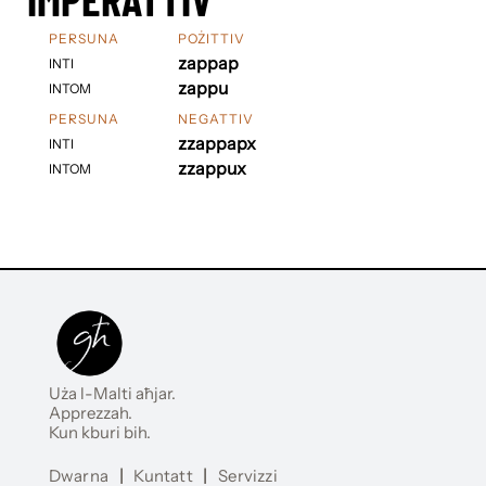
PERSUNA
POŻITTIV
zappap
INTI
zappu
INTOM
PERSUNA
NEGATTIV
zzappapx
INTI
zzappux
INTOM
Uża l-Malti aħjar.
Apprezzah.
Kun kburi bih.
Dwarna
|
Kuntatt
|
Servizzi