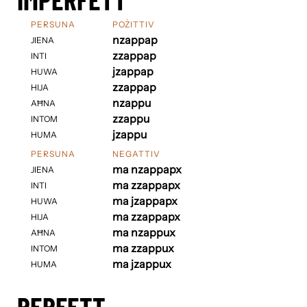
PERSUNA
POŻITTIV
nzappap
JIENA
zzappap
INTI
jzappap
HUWA
zzappap
HIJA
nzappu
AĦNA
zzappu
INTOM
jzappu
HUMA
PERSUNA
NEGATTIV
ma nzappapx
JIENA
ma zzappapx
INTI
ma jzappapx
HUWA
ma zzappapx
HIJA
ma nzappux
AĦNA
ma zzappux
INTOM
ma jzappux
HUMA
PERFETT