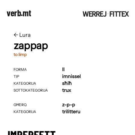
verb.mt
WERREJ
FITTEX
·
←
​​Lura
zappap
to limp
II
FORMA
imnissel
TIP
sħiħ
KATEGORIJA
trux
SOTTOKATEGORIJA
z-p-p
GĦERQ
trilitteru
KATEGORIJA
IMPERFETT