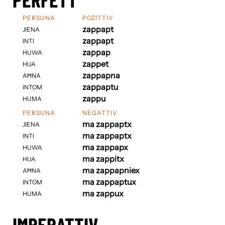
PERSUNA
POŻITTIV
zappapt
JIENA
zappapt
INTI
zappap
HUWA
zappet
HIJA
zappapna
AĦNA
zappaptu
INTOM
zappu
HUMA
PERSUNA
NEGATTIV
ma zappaptx
JIENA
ma zappaptx
INTI
ma zappapx
HUWA
ma zappitx
HIJA
ma zappapniex
AĦNA
ma zappaptux
INTOM
ma zappux
HUMA
IMPERATTIV